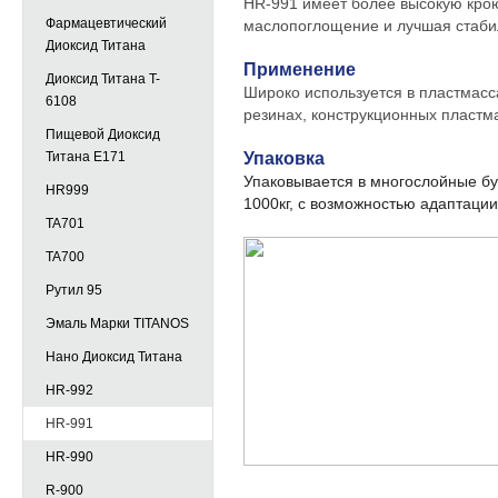
HR-991 имеет более высокую кро
Фармацевтический
маслопоглощение и лучшая стаби
Диоксид Титана
Применение
Диоксид Титана T-
Широко используется в пластмасса
6108
резинах, конструкционных пластм
Пищевой Диоксид
Титана E171
Упаковка
Упаковывается в многослойные бу
HR999
1000кг, с возможностью адаптации
TA701
TA700
Рутил 95
Эмаль Марки TITANOS
Нано Диоксид Титана
HR-992
HR-991
HR-990
R-900