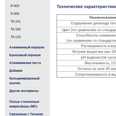
R-903
Технические характеристик
R-906
Наименовани
TA-101
Содержание диоксида тит
TA-100
Цвет (по сравнению со станда
Способность снижения
TA-120
(по сравнению со стандарт
Растворимость в во
Алюминевый порошок
Летучие вещества при 105
Бронзовый порошок
pH водянистой сусп
Маслоемкость, г/1
Алюминиевая паста
Остаток на сите 45 ми
Добавки
Сопротивляемость в во
Кальцинированный
каолин
Другие материалы
Полые стеклянные
микросферы (МС)
Связанные с Титаном