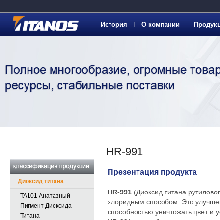
История
О компании
Продук
HR-991
Презентация продукта
Диоксид титана
HR-991
(Диоксид титана рутилов
TA101 Анатазный
хлоридным способом. Это улучшен
Пигмент Диоксида
способностью уничтожать цвет и 
Титана